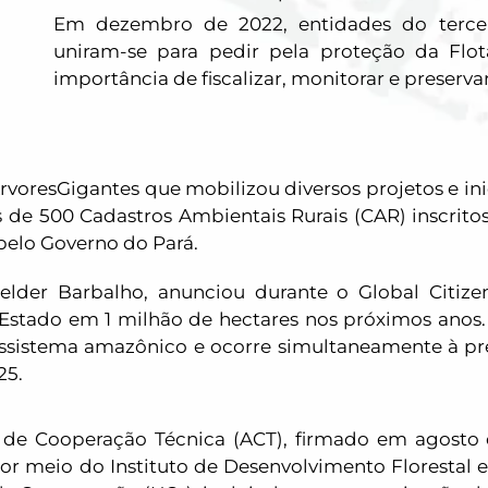
$200 no deposit bonus codes
merhabet
abebet
Basarıbet
sweet bonanza
Em dezembro de 2022, entidades do tercei
uniram-se para pedir pela proteção da Flo
importância de fiscalizar, monitorar e preserva
resGigantes que mobilizou diversos projetos e inici
e 500 Cadastros Ambientais Rurais (CAR) inscritos 
elo Governo do Pará.
lder Barbalho, anunciou durante o Global Citize
Estado em 1 milhão de hectares nos próximos anos
ossistema amazônico e ocorre simultaneamente à p
25.
 de Cooperação Técnica (ACT), firmado em agosto 
r meio do Instituto de Desenvolvimento Florestal e 