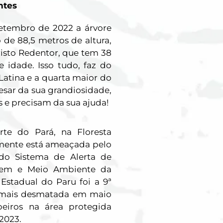
ntes
etembro de 2022 a árvore
de 88,5 metros de altura,
risto Redentor, que tem 38
 idade. Isso tudo, faz do
atina e a quarta maior do
esar da sua grandiosidade,
s e precisam da sua ajuda!
rte do Pará, na Floresta
zmente está ameaçada
pelo
do Sistema de Alerta de
mem e Meio Ambiente da
Estadual do Paru foi a 9ª
 mais desmatada em maio
iros na área protegida
2023.