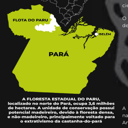
ci
O 
de
A 
na
Am