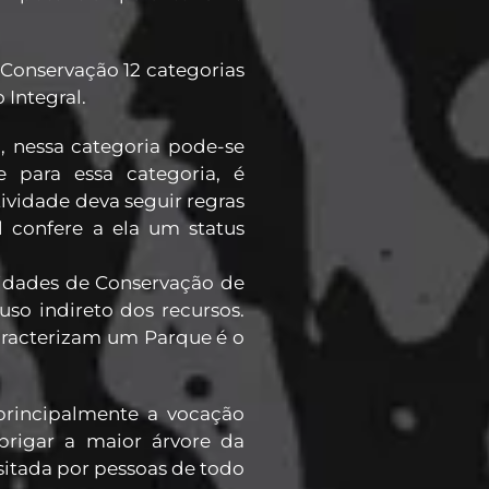
Conservação 12 categorias
 Integral.
a, nessa categoria pode-se
te para essa categoria, é
tividade deva seguir regras
l confere a ela um status
nidades de Conservação de
uso indireto dos recursos.
aracterizam um Parque é o
principalmente a vocação
brigar a maior árvore da
sitada por pessoas de todo