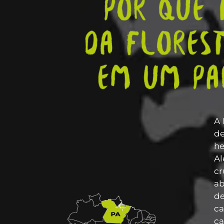
A 
de
he
Al
cr
ab
de
c
ca