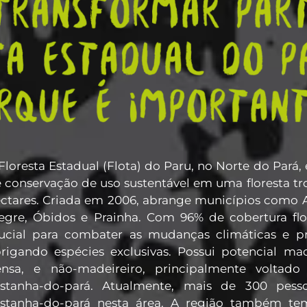
Floresta Estadual (Flota) do Paru, no Norte do Pará,
 conservação de uso sustentável em uma floresta tr
ctares. Criada em 2006, abrange municípios como 
egre, Óbidos e Prainha. Com 96% de cobertura flo
ucial para combater as mudanças climáticas e pre
rigando espécies exclusivas. Possui potencial made
nsa, e não-madeireiro, principalmente voltado
astanha-do-pará. Atualmente, mais de 300 pes
stanha-do-pará nesta área. A região também tem