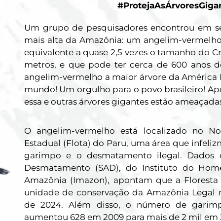
#ProtejaAsÁrvoresGiga
Um grupo de pesquisadores encontrou em s
mais alta da Amazônia: um angelim-vermelho 
equivalente a quase 2,5 vezes o tamanho do C
metros, e que pode ter cerca de 600 anos de
angelim-vermelho a maior árvore da América L
mundo! Um orgulho para o povo brasileiro! Ap
essa e outras árvores gigantes estão ameaçada
O angelim-vermelho está localizado no No
Estadual (Flota) do Paru, uma área
que infeli
garimpo e o desmatamento
ilegal. Dados
Desmatamento (SAD), do Instituto do Ho
Amazônia (Imazon), apontam que a Floresta 
unidade de conservação da Amazônia Legal
de
2024. Além disso,
o número de garimpe
aumentou 628 em 2009 para mais de 2 mil em 